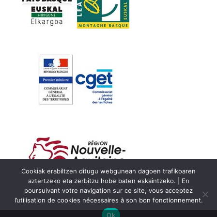
Cookiak erabiltzen ditugu webgunean dagoen trafikoaren
aztertzeko eta zerbitzu hobe baten eskaintzeko. | En
poursuivant votre navigation sur ce site, vous acceptez
l’utilisation de cookies nécessaires à son bon fonctionnement.
Ok