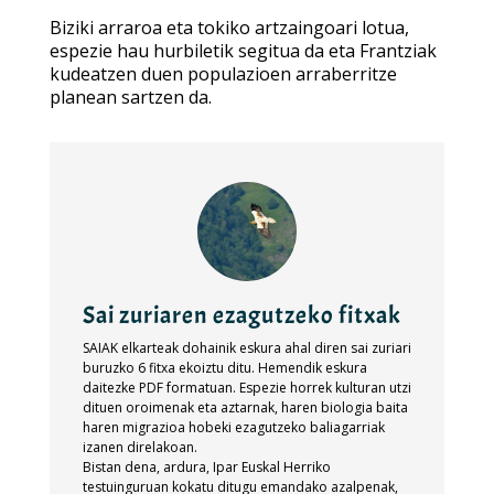
Biziki arraroa eta tokiko artzaingoari lotua,
espezie hau hurbiletik segitua da eta Frantziak
kudeatzen duen populazioen arraberritze
planean sartzen da.
Sai zuriaren ezagutzeko fitxak
SAIAK elkarteak dohainik eskura ahal diren sai zuriari
buruzko 6 fitxa ekoiztu ditu. Hemendik eskura
daitezke PDF formatuan. Espezie horrek kulturan utzi
dituen oroimenak eta aztarnak, haren biologia baita
haren migrazioa hobeki ezagutzeko baliagarriak
izanen direlakoan.
Bistan dena, ardura, Ipar Euskal Herriko
testuinguruan kokatu ditugu emandako azalpenak,