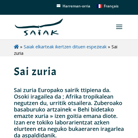
Français
Harreman-orria
»
Saiak elkarteak ikertzen dituen espezieak
»
Sai
zuria
Sai zuria
Sai zuria Europako sairik ttipiena da.
Osoki iragailea da ; Afrika tropikalean
negutzen du, urritik otsailera. Zuberoako
basaburuko artzainek « Behi bidetako
emazte xuria » izen goitia emana diote.
Izan ere tokiko laborarientzat azken
elurteen eta neguko bukaeraren iragarlea
da aspaldidanik.