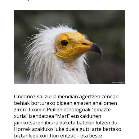
Ondorioz sai zuria mendian agertzen zenean
behiak borturako bidean ematen ahal omen
ziren. Txomin Peillen etnologoak “emazte
xuria” izendatzea “Mari” euskaldunen
jainkotsaren itxuraldaketa batekin lotzen du.
Horrek azalduko luke duela gutti arte bertako
biztanleek xori horrentzat – eta beste