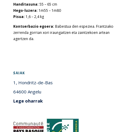
Handitasuna:
55 – 65 cm
Hego-luzera:
1m55 – 1m80
Pisua:
1,6 – 2,4 kg
Kontserbazio egoera:
Babestua den espeziea. Frantziako
zerrenda gorrian xori iraungaitzen eta zaintzekoen artean
agertzen da.
SAIAK
1, Hondritz-de-Bas
64600 Angelu
Lege oharrak