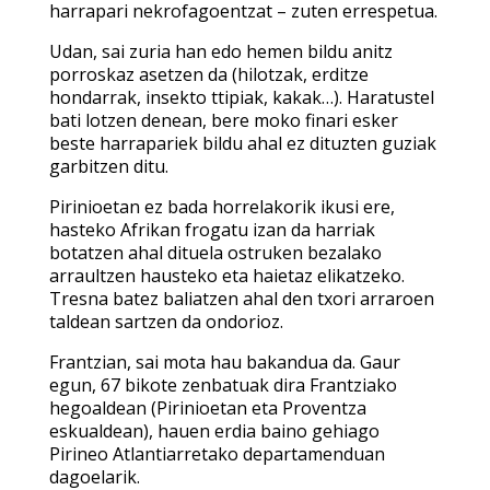
harrapari nekrofagoentzat – zuten errespetua.
Udan, sai zuria han edo hemen bildu anitz
porroskaz asetzen da (hilotzak, erditze
hondarrak, insekto ttipiak, kakak…). Haratustel
bati lotzen denean, bere moko finari esker
beste harrapariek bildu ahal ez dituzten guziak
garbitzen ditu.
Pirinioetan ez bada horrelakorik ikusi ere,
hasteko Afrikan frogatu izan da harriak
botatzen ahal dituela ostruken bezalako
arraultzen hausteko eta haietaz elikatzeko.
Tresna batez baliatzen ahal den txori arraroen
taldean sartzen da ondorioz.
Frantzian, sai mota hau bakandua da. Gaur
egun, 67 bikote zenbatuak dira Frantziako
hegoaldean (Pirinioetan eta Proventza
eskualdean), hauen erdia baino gehiago
Pirineo Atlantiarretako departamenduan
dagoelarik.