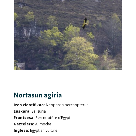
Nortasun agiria
Izen zientifikoa:
Neophron percnopterus
Euskara:
Sai zuria
Frantsesa:
Percnoptère d’Egypte
Gaztelera:
Alimoche
Inglesa:
Egyptian vulture