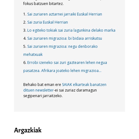
fokus batzuen bitartez.
Sai zuriaren aztarnei jarraiki Euskal Herrian
Sai zuria Euskal Herrian
Lo egiteko tokiak sai zuria lagunkina delako marka
Sai zuriaren migrazioa: bi bidaia arriskutsu
Sai zuriaren migrazioa: negu denborako
mehatxuak
Errobi izeneko sai zuri gaztearen lehen negua
pasatzea. Afrikara joateko lehen migrazioa…
Behako bat eman ere
SAIAK elkarteak banatzen
dituen newsletter
-ei sai zuriaz daramagun
segipenari jarraitzeko.
Argazkiak