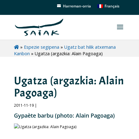
Français
Harreman-orria
»
Espezie segipena
»
Ugatz bat hilik atxemana
Kanbon
»
Ugatza (argazkia: Alain Pagoaga)
Ugatza (argazkia: Alain
Pagoaga)
2011-11-19 |
Gypaète barbu (photo: Alain Pagoaga)