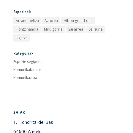
Espezieak
Arrano beltza
Aztorea
Hibou grand-duc
Hontz handia
Miru gorria
Sai arrea
Sai zuria
Ugatza
Kategoriak
Espezie segipena
Komunikabideak
Komunikazioa
SAIAK
1, Hondritz-de-Bas
64600 Angelu