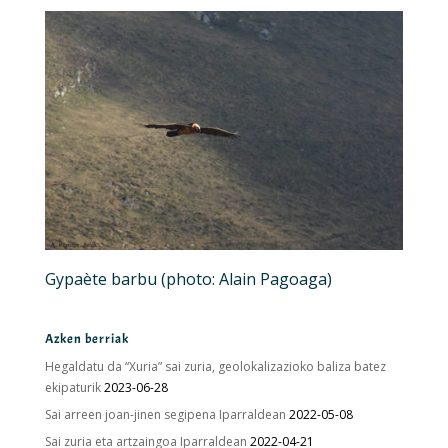
Gypaète barbu (photo: Alain Pagoaga)
Azken berriak
Hegaldatu da “Xuria” sai zuria, geolokalizazioko baliza batez
ekipaturik
2023-06-28
Sai arreen joan-jinen segipena Iparraldean
2022-05-08
Sai zuria eta artzaingoa Iparraldean
2022-04-21