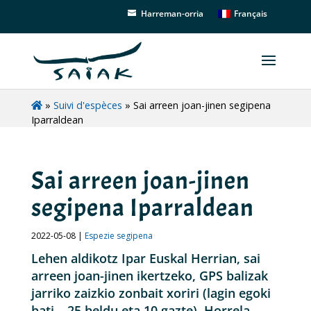
Français
Harreman-orria
»
Suivi d'espèces
»
Sai arreen joan-jinen segipena
Iparraldean
Sai arreen joan-jinen
segipena Iparraldean
2022-05-08 |
Espezie segipena
Lehen aldikotz Ipar Euskal Herrian, sai
arreen joan-jinen ikertzeko, GPS balizak
jarriko zaizkio zonbait xoriri (lagin egoki
bati – 25 heldu eta 10 gazte). Horrela