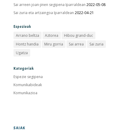
Sai arreen joan-jinen segipena Iparraldean
2022-05-08
Sai zuria eta artzaingoa Iparraldean
2022-04-21
Espezieak
Arrano beltza
Aztorea
Hibou grand-duc
Hontz handia
Miru gorria
Sai arrea
Sai zuria
Ugatza
Kategoriak
Espezie segipena
Komunikabideak
Komunikazioa
SAIAK