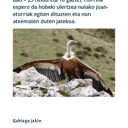
espero da hobeki ulertzea nolako joan-
etorriak egiten dituzten eta non
atxematen duten jatekoa.
Gehiago jakin