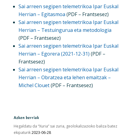
Sai arreen segipen telemetrikoa Ipar Euskal
Herrian – Egitasmoa
(PDF – Frantsesez)
Sai arreen segipen telemetrikoa Ipar Euskal
Herrian – Testuingurua eta metodologia
(PDF – Frantsesez)
Sai arreen segipen telemetrikoa Ipar Euskal
Herrian – Egorera (2021-12-31)
(PDF –
Frantsesez)
Sai arreen segipen telemetrikoa Ipar Euskal
Herrian – Obratzea eta lehen emaitzak –
Michel Clouet
(PDF – Frantsesez)
Azken berriak
Hegaldatu da “Xuria” sai zuria, geolokalizazioko baliza batez
ekipaturik
2023-06-28