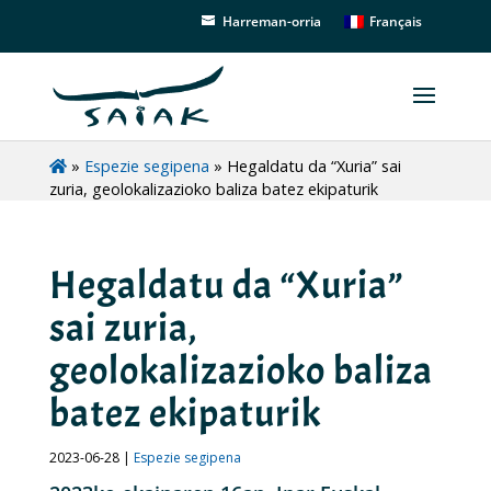
Français
Harreman-orria
»
Espezie segipena
»
Hegaldatu da “Xuria” sai
zuria, geolokalizazioko baliza batez ekipaturik
Hegaldatu da “Xuria”
sai zuria,
geolokalizazioko baliza
batez ekipaturik
2023-06-28 |
Espezie segipena