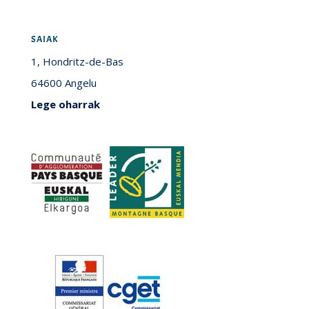
SAIAK
1, Hondritz-de-Bas
64600 Angelu
Lege oharrak