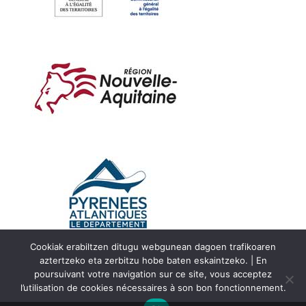
Cookiak erabiltzen ditugu webgunean dagoen trafikoaren
aztertzeko eta zerbitzu hobe baten eskaintzeko. | En
poursuivant votre navigation sur ce site, vous acceptez
l’utilisation de cookies nécessaires à son bon fonctionnement.