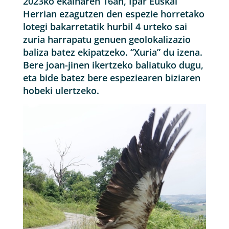
2023ko ekainaren 16an, Ipar Euskal
Herrian ezagutzen den espezie horretako
lotegi bakarretatik hurbil 4 urteko sai
zuria harrapatu genuen geolokalizazio
baliza batez ekipatzeko. “Xuria” du izena.
Bere joan-jinen ikertzeko baliatuko dugu,
eta bide batez bere espeziearen biziaren
hobeki ulertzeko.