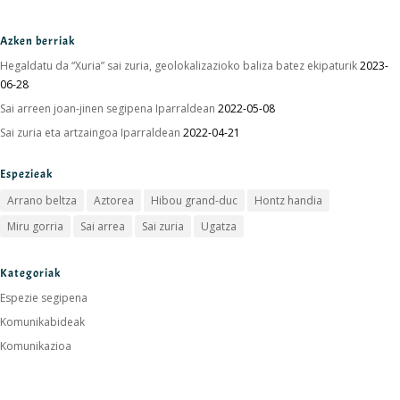
Azken berriak
Hegaldatu da “Xuria” sai zuria, geolokalizazioko baliza batez ekipaturik
2023-
06-28
Sai arreen joan-jinen segipena Iparraldean
2022-05-08
Sai zuria eta artzaingoa Iparraldean
2022-04-21
Espezieak
Arrano beltza
Aztorea
Hibou grand-duc
Hontz handia
Miru gorria
Sai arrea
Sai zuria
Ugatza
Kategoriak
Espezie segipena
Komunikabideak
Komunikazioa