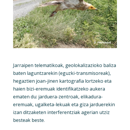
Jarraipen telematikoak, geolokalizazioko baliza
baten laguntzarekin (eguzki-transmisoreak),
hegaztien joan-jinen kartografia lortzeko eta
haien bizi-eremuak identifikatzeko aukera
ematen du: jarduera-zentroak, elikadura-
eremuak, ugalketa-lekuak eta giza jarduerekin
izan ditzaketen interferentziak agerian utziz
besteak beste.