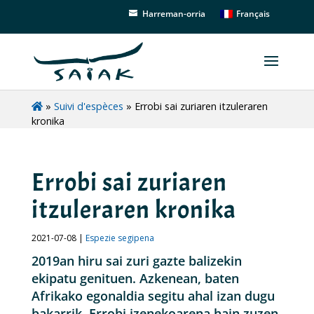
Français
Harreman-orria
»
Suivi d'espèces
»
Errobi sai zuriaren itzuleraren
kronika
Errobi sai zuriaren
itzuleraren kronika
2021-07-08 |
Espezie segipena
2019an hiru sai zuri gazte balizekin
ekipatu genituen. Azkenean, baten
Afrikako egonaldia segitu ahal izan dugu
bakarrik. Errobi izenekoarena hain zuzen.