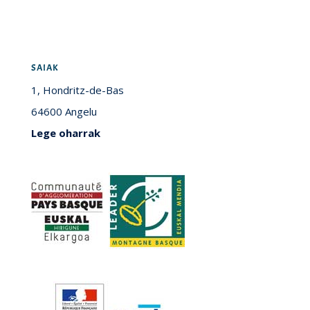
SAIAK
1, Hondritz-de-Bas
64600 Angelu
Lege oharrak