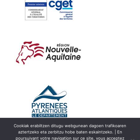
Cookiak erabiltzen ditugu webgunean dagoen trafikoaren
aztertzeko eta zerbitzu hobe baten eskaintzeko. | En
poursuivant votre navigation sur ce site, vous acceptez