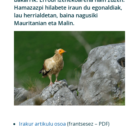
Hamazazpi hilabete iraun du egonaldiak,
lau herrialdetan, baina nagusiki
Mauritanian eta Malin.
Irakur artikulu osoa
(frantsesez – PDF)