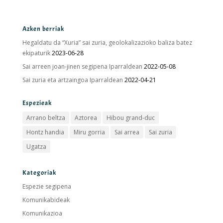
Azken berriak
Hegaldatu da “Xuria” sai zuria, geolokalizazioko baliza batez
ekipaturik
2023-06-28
Sai arreen joan-jinen segipena Iparraldean
2022-05-08
Sai zuria eta artzaingoa Iparraldean
2022-04-21
Espezieak
Arrano beltza
Aztorea
Hibou grand-duc
Hontz handia
Miru gorria
Sai arrea
Sai zuria
Ugatza
Kategoriak
Espezie segipena
Komunikabideak
Komunikazioa