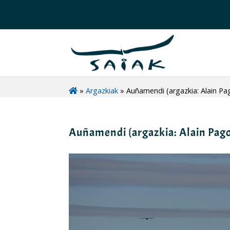
»
Argazkiak
»
Auñamendi (argazkia: Alain P
Auñamendi (argazkia: Alain Pag