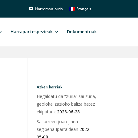
Français
Harreman-orria
Harrapari espezieak
Dokumentuak
Azken berriak
Hegaldatu da “Xuria” sai zuria,
geolokalizazioko baliza batez
ekipaturik
2023-06-28
Sai arreen joan-jinen
segipena Iparraldean
2022-
05-08