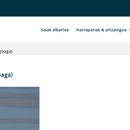
Saiak elkartea
Harrapariak & artzaingoa
agoaga)
oaga)