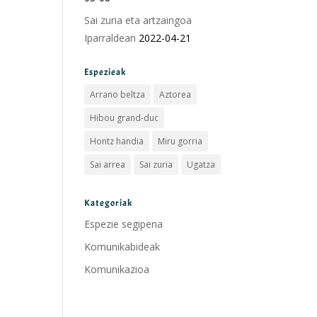
Sai zuria eta artzaingoa
Iparraldean
2022-04-21
Espezieak
Arrano beltza
Aztorea
Hibou grand-duc
Hontz handia
Miru gorria
Sai arrea
Sai zuria
Ugatza
Kategoriak
Espezie segipena
Komunikabideak
Komunikazioa