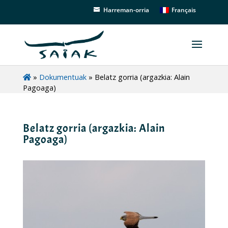
Français
Harreman-orria
»
Dokumentuak
»
Belatz gorria (argazkia: Alain
Pagoaga)
Belatz gorria (argazkia: Alain
Pagoaga)