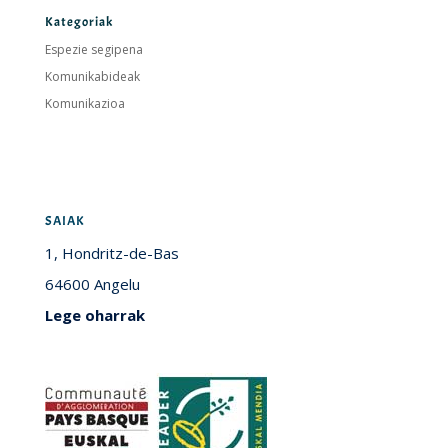
Kategoriak
Espezie segipena
Komunikabideak
Komunikazioa
SAIAK
1, Hondritz-de-Bas
64600 Angelu
Lege oharrak