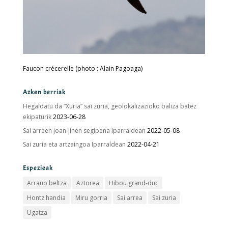
Faucon crécerelle (photo : Alain Pagoaga)
Azken berriak
Hegaldatu da “Xuria” sai zuria, geolokalizazioko baliza batez
ekipaturik
2023-06-28
Sai arreen joan-jinen segipena Iparraldean
2022-05-08
Sai zuria eta artzaingoa Iparraldean
2022-04-21
Espezieak
Arrano beltza
Aztorea
Hibou grand-duc
Hontz handia
Miru gorria
Sai arrea
Sai zuria
Ugatza