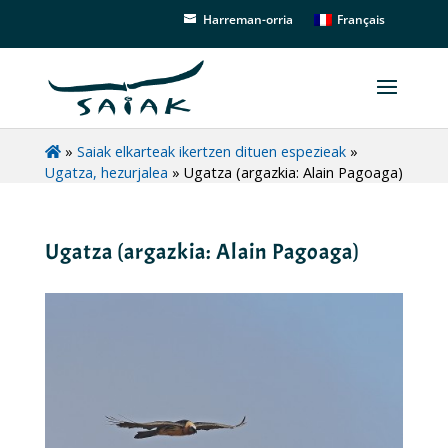
Français
Harreman-orria
»
Saiak elkarteak ikertzen dituen espezieak
»
Ugatza, hezurjalea
»
Ugatza (argazkia: Alain Pagoaga)
Ugatza (argazkia: Alain Pagoaga)