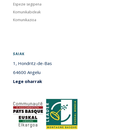
Espezie segipena
Komunikabideak
Komunikazioa
SAIAK
1, Hondritz-de-Bas
64600 Angelu
Lege oharrak