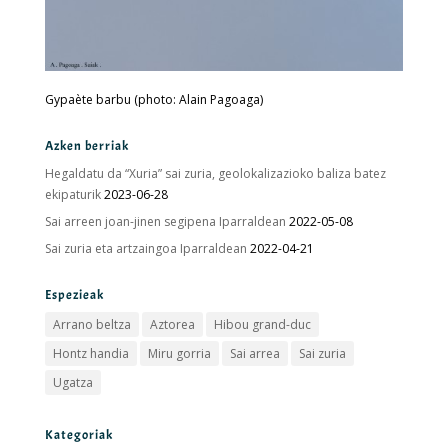
Gypaète barbu (photo: Alain Pagoaga)
Azken berriak
Hegaldatu da “Xuria” sai zuria, geolokalizazioko baliza batez
ekipaturik
2023-06-28
Sai arreen joan-jinen segipena Iparraldean
2022-05-08
Sai zuria eta artzaingoa Iparraldean
2022-04-21
Espezieak
Arrano beltza
Aztorea
Hibou grand-duc
Hontz handia
Miru gorria
Sai arrea
Sai zuria
Ugatza
Kategoriak